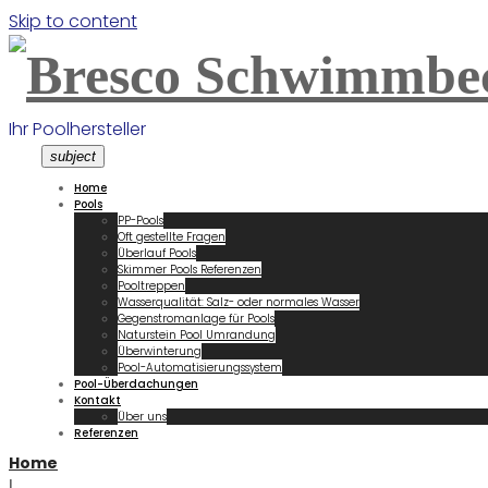
Skip to content
Ihr Poolhersteller
subject
Home
Pools
PP-Pools
Oft gestellte Fragen
Überlauf Pools
Skimmer Pools Referenzen
Pooltreppen
Wasserqualität: Salz- oder normales Wasser
Gegenstromanlage für Pools
Naturstein Pool Umrandung
Überwinterung
Pool-Automatisierungssystem
Pool-Überdachungen
Kontakt
Über uns
Referenzen
Home
|