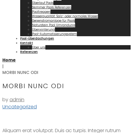
Überlauf Pools
Skimmer Pools Referenzen
Pooltreppen
Wasserqualität: Salz- oder normales Wasser
Gegenstromanlage für Pools
Naturstein Pool Umrandung
Überwinterung
Pool-Automatisierungssystem
Pool-Überdachungen
Kontakt
Über uns
Referenzen
Home
|
MORBI NUNC ODI
MORBI NUNC ODI
by
admin
Uncategorized
Aliquam erat volutpat. Duis ac turpis. Integer rutrum