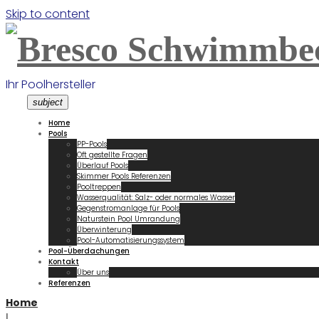
Skip to content
Ihr Poolhersteller
subject
Home
Pools
PP-Pools
Oft gestellte Fragen
Überlauf Pools
Skimmer Pools Referenzen
Pooltreppen
Wasserqualität: Salz- oder normales Wasser
Gegenstromanlage für Pools
Naturstein Pool Umrandung
Überwinterung
Pool-Automatisierungssystem
Pool-Überdachungen
Kontakt
Über uns
Referenzen
Home
|