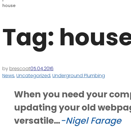
house
Tag:
hous
by
brescoat
05.04.2016
News
,
Uncategorized
,
Underground Plumbing
When you need your compa
updating your old webpage
versatile…
-Nigel Farage