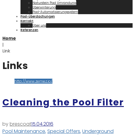
Naturstein Pool Umrandung
Überwinterung
Pool-Automatisierungssystem
Pool-Überdachungen
Kontakt
Über uns
Referenzen
Home
|
Link
Links
http://www.zemez.io/
Cleaning the Pool Filter
by
brescoat
15.04.2016
Pool Maintenance
,
Special Offers
,
Underground