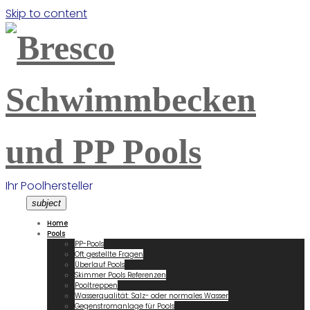
Skip to content
Ihr Poolhersteller
subject
Home
Pools
PP-Pools
Oft gestellte Fragen
Überlauf Pools
Skimmer Pools Referenzen
Pooltreppen
Wasserqualität: Salz- oder normales Wasser
Gegenstromanlage für Pools